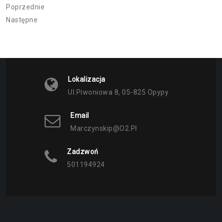
Poprzednie
Następne
Lokalizacja
Ul.Piwoniowa 8, 05-825 Opypy
Email
Marczynskip@o2.pl
Zadzwoń
501194924