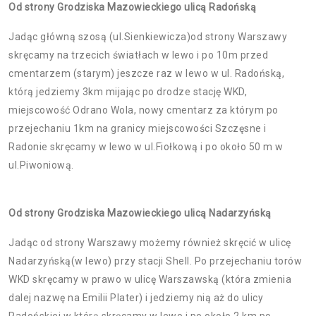
Od strony Grodziska Mazowieckiego ulicą Radońską
Jadąc główną szosą (ul.Sienkiewicza)od strony Warszawy
skręcamy na trzecich światłach w lewo i po 10m przed
cmentarzem (starym) jeszcze raz w lewo w ul. Radońską,
którą jedziemy 3km mijając po drodze stację WKD,
miejscowość Odrano Wola, nowy cmentarz za którym po
przejechaniu 1km na granicy miejscowości Szczęsne i
Radonie skręcamy w lewo w ul.Fiołkową i po około 50 m w
ul.Piwoniową.
Od strony Grodziska Mazowieckiego ulicą Nadarzyńską
Jadąc od strony Warszawy możemy również skręcić w ulicę
Nadarzyńską(w lewo) przy stacji Shell. Po przejechaniu torów
WKD skręcamy w prawo w ulicę Warszawską (która zmienia
dalej nazwę na Emilii Plater) i jedziemy nią aż do ulicy