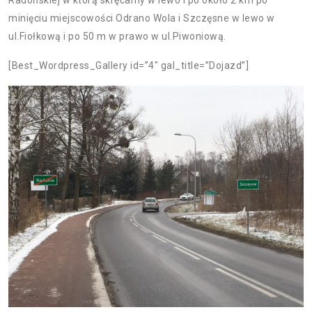
Radońskiej w którą skręcamy w lewo i po około 2 km po
minięciu miejscowości Odrano Wola i Szczęsne w lewo w
ul.Fiołkową i po 50 m w prawo w ul.Piwoniową.
[Best_Wordpress_Gallery id=”4″ gal_title=”Dojazd”]