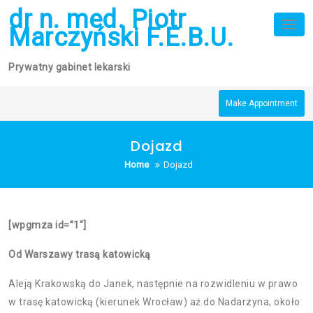
Skip
dr n. med. Piotr
to
Tog
Marczyński F.E.B.U.
nav
content
Prywatny gabinet lekarski
Make Appointment
Dojazd
Home
Dojazd
[wpgmza id=”1″]
Od Warszawy trasą katowicką
Aleją Krakowską do Janek, następnie na rozwidleniu w prawo
w trasę katowicką (kierunek Wrocław) aż do Nadarzyna, około