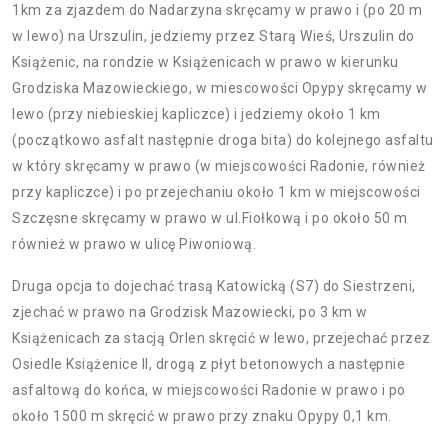
1km za zjazdem do Nadarzyna skręcamy w prawo i (po 20 m
w lewo) na Urszulin, jedziemy przez Starą Wieś, Urszulin do
Książenic, na rondzie w Książenicach w prawo w kierunku
Grodziska Mazowieckiego, w miescowości Opypy skręcamy w
lewo (przy niebieskiej kapliczce) i jedziemy około 1 km
(początkowo asfalt następnie droga bita) do kolejnego asfaltu
w który skręcamy w prawo (w miejscowości Radonie, również
przy kapliczce) i po przejechaniu około 1 km w miejscowości
Szczęsne skręcamy w prawo w ul.Fiołkową i po około 50 m
również w prawo w ulicę Piwoniową.
Druga opcja to dojechać trasą Katowicką (S7) do Siestrzeni,
zjechać w prawo na Grodzisk Mazowiecki, po 3 km w
Książenicach za stacją Orlen skręcić w lewo, przejechać przez
Osiedle Książenice II, drogą z płyt betonowych a następnie
asfaltową do końca, w miejscowości Radonie w prawo i po
około 1500 m skręcić w prawo przy znaku Opypy 0,1 km.